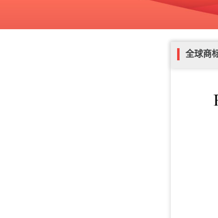
米；J
4、身份证明文
申请，附企业营
以个人名义申请
复
全球商
5、使用证据：
以显示商标的商
销