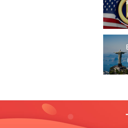
回执
下证时间
有效
我要求购
申
1、申请
2、申请商品或
类表（我司提供
回执
需保护项目（标
下证时间
有效
3、商标图样：
我要求购
寸在 5 厘米*5 