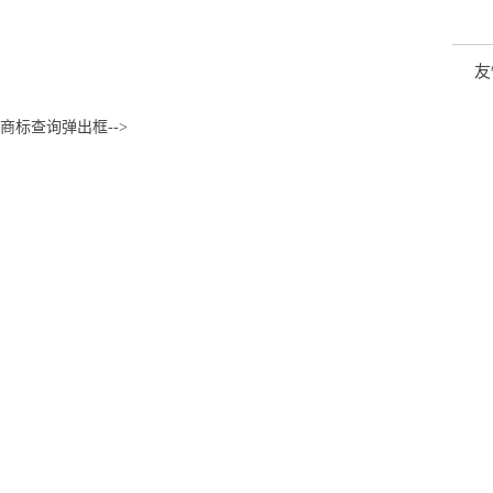
友
商标查询弹出框-->