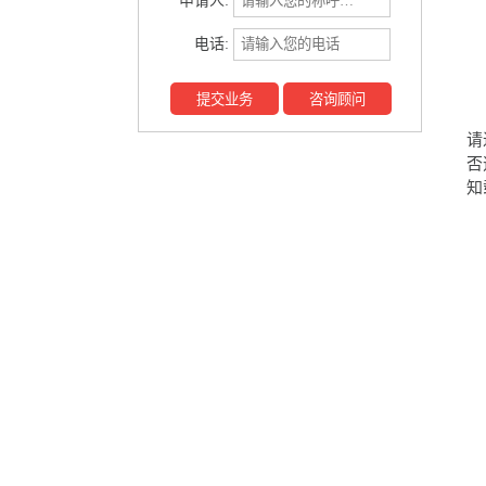
申请人:
3
电话:
4
提交业务
咨询顾问
申
请
否
知
公
1
2
3