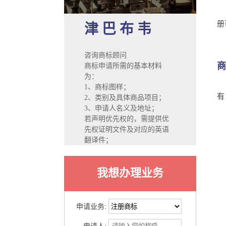
津
册
津 巴 布 韦
咨询商标顾问
商标申请所需的基本材料
为：
目
1、商标图样；
有
2、类别及具体商品项目；
3、申请人名义及地址；
若声明优先权的，需提供优
若
先权证明文件及对应的英语
翻译件；
我想办理业务
2
申请业务: