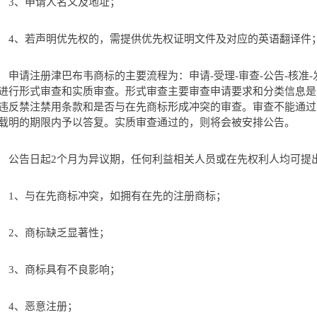
、申请人名义及地址；
、若声明优先权的，需提供优先权证明文件及对应的英语翻译件
请注册津巴布韦商标的主要流程为：申请-受理-审查-公告-核准-
进行形式审查和实质审查。形式审查主要审查申请要求和分类信息是
违反禁注禁用条款和是否与在先商标形成冲突的审查。审查不能通过
载明的期限内予以答复。实质审查通过的，则将会被安排公告。
告日起2个月为异议期，任何利益相关人员或在先权利人均可提
、与在先商标冲突，如拥有在先的注册商标；
、商标缺乏显著性；
、商标具有不良影响；
4、恶意注册；