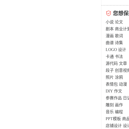
您想保
小说
论文
剧本
商业计
漫画
歌词
曲谱
诗集
LOGO
设计
卡通
书法
源代码
文章
段子
创意视
照片
涂鸦
表情包
动漫
DIY
作文
参赛作品
日
雕刻
画作
音乐
编程
PPT模板
商
店铺设计
设