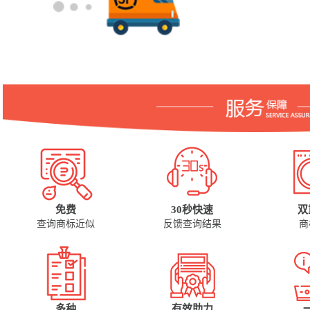
免费
30秒快速
双
查询商标近似
反馈查询结果
商
多种
有效助力