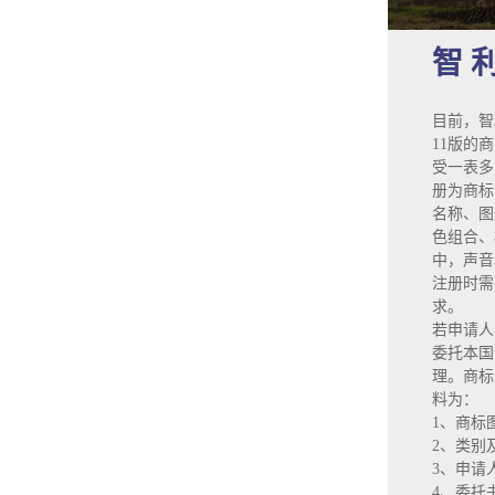
智 
目前，智
11版的
受一表多
册为商标
名称、图
色组合、
中，声音
注册时需
求。
若申请人
委托本国
理。商标
料为：
1、商标
2、类别
3、申请
4、委托