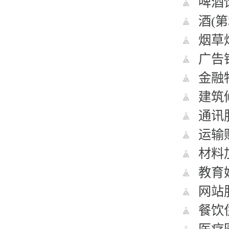
啤酒饮
酒(第
烟草烟
广告销
金融物
建筑修
通讯服
运输贮
材料加
教育娱
网站服
餐饮住