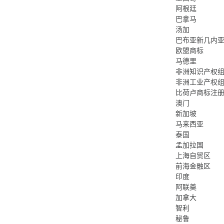
阿根廷
巴拿马
汤加
巴布亚新几内
欧盟商标
马德里
非洲知识产权
非洲工业产权
比荷卢商标注
澳门
新加坡
马来西亚
泰国
孟加拉国
上海自贸区
前海金融区
印度
阿联奠
加拿大
智利
秘鲁