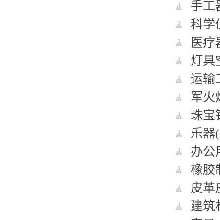
手工器
科学仪
医疗器
灯具空
运输工
军火烟
珠宝钟
乐器(
办公用
橡胶制
皮革皮
建筑材