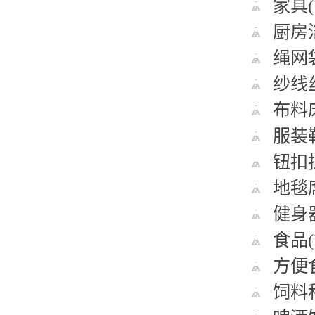
家具(
厨房洁
绳网袋
纱线丝
布料床
服装鞋
钮扣拉
地毯席
健身器
食品(
方便食
饲料种