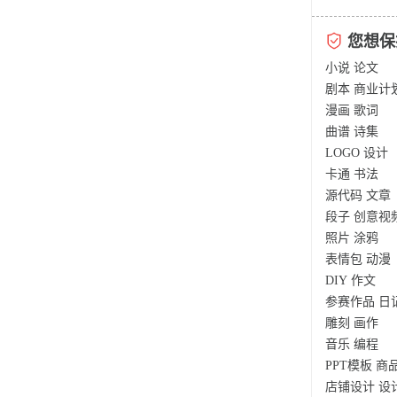
您想保
小说
论文
剧本
商业计
漫画
歌词
曲谱
诗集
LOGO
设计
卡通
书法
源代码
文章
段子
创意视
照片
涂鸦
表情包
动漫
DIY
作文
参赛作品
日
雕刻
画作
音乐
编程
PPT模板
商
店铺设计
设