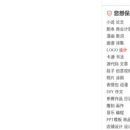
您想保
小说
论文
剧本
商业计
漫画
歌词
曲谱
诗集
LOGO
设计
卡通
书法
源代码
文章
段子
创意视
照片
涂鸦
表情包
动漫
DIY
作文
参赛作品
日
雕刻
画作
音乐
编程
PPT模板
商
店铺设计
设