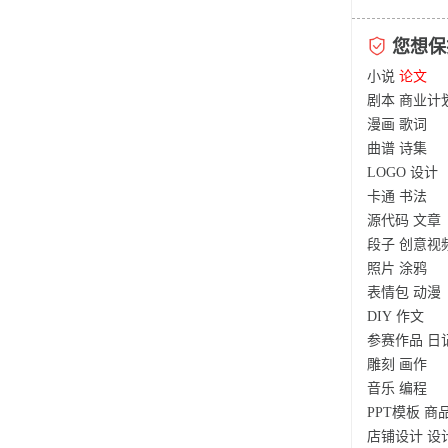
您想保
小说
论文
剧本
商业计
漫画
歌词
曲谱
诗集
LOGO
设计
卡通
书法
源代码
文章
段子
创意视
照片
涂鸦
表情包
动漫
DIY
作文
参赛作品
日
雕刻
画作
音乐
编程
PPT模板
商
店铺设计
设