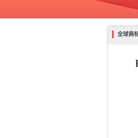
米；J
4、身份证明文
申请，附企业营
以个人名义申请
复
全球商
5、使用证据：
以显示商标的商
销